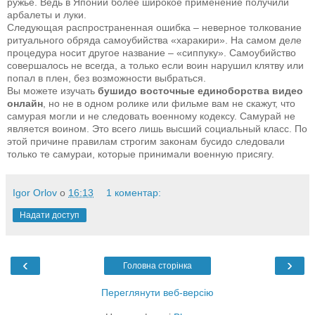
ружье. Ведь в Японии более широкое применение получили
арбалеты и луки.
Следующая распространенная ошибка – неверное толкование
ритуального обряда самоубийства «харакири». На самом деле
процедура носит другое название – «сиппуку». Самоубийство
совершалось не всегда, а только если воин нарушил клятву или
попал в плен, без возможности выбраться.
Вы можете изучать
бушидо восточные единоборства видео
онлайн
, но не в одном ролике или фильме вам не скажут, что
самурая могли и не следовать военному кодексу. Самурай не
является воином. Это всего лишь высший социальный класс. По
этой причине правилам строгим законам бусидо следовали
только те самураи, которые принимали военную присягу.
Igor Orlov
о
16:13
1 коментар:
Надати доступ
‹
›
Головна сторінка
Переглянути веб-версію