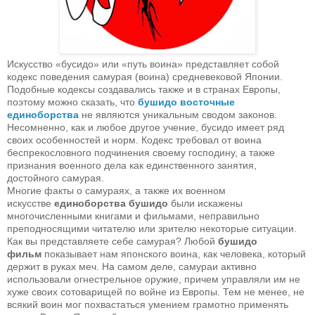
Искусство «бусидо» или «путь воина» представляет собой
кодекс поведения самурая (воина) средневековой Японии.
Подобные кодексы создавались также и в странах Европы,
поэтому можно сказать, что
бушидо восточные
единоборства
не являются уникальным сводом законов.
Несомненно, как и любое другое учение, бусидо имеет ряд
своих особенностей и норм. Кодекс требовал от воина
беспрекословного подчинения своему господину, а также
признания военного дела как единственного занятия,
достойного самурая.
Многие факты о самураях, а также их военном
искусстве
единоборства бушидо
были искажены
многочисленными книгами и фильмами, неправильно
преподносящими читателю или зрителю некоторые ситуации.
Как вы представляете себе самурая? Любой
бушидо
фильм
показывает нам японского воина, как человека, который
держит в руках меч. На самом деле, самураи активно
использовали огнестрельное оружие, причем управляли им не
хуже своих сотоварищей по войне из Европы. Тем не менее, не
всякий воин мог похвастаться умением грамотно применять