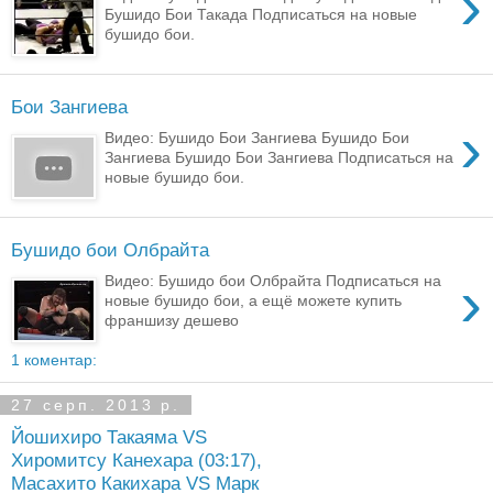
›
Бушидо Бои Такада Подписаться на новые
бушидо бои.
Бои Зангиева
›
Видео: Бушидо Бои Зангиева Бушидо Бои
Зангиева Бушидо Бои Зангиева Подписаться на
новые бушидо бои.
Бушидо бои Олбрайта
›
Видео: Бушидо бои Олбрайта Подписаться на
новые бушидо бои, а ещё можете купить
франшизу дешево
1 коментар:
27 серп. 2013 р.
Йошихиро Такаяма VS
Хиромитсу Канехара (03:17),
Масахито Какихара VS Марк