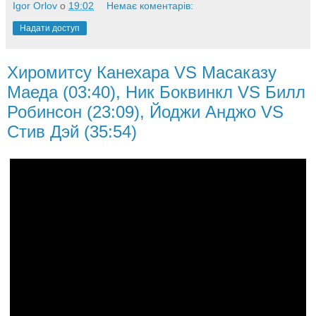
Igor Orlov
о
19:02
Немає коментарів:
Надати доступ
Хиромитсу Канехара VS Масаказу
Маеда (03:40), Ник Боквинкл VS Билл
Робинсон (23:09), Йоджи Анджо VS
Стив Дэй (35:54)