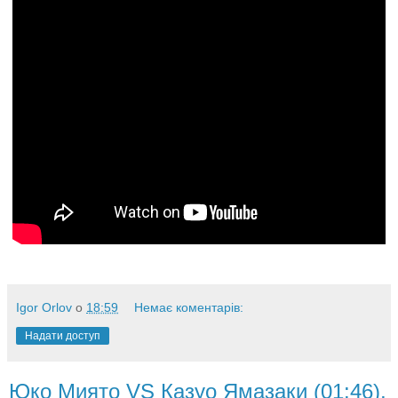
Igor Orlov
о
18:59
Немає коментарів:
Надати доступ
Юко Миято VS Казуо Ямазаки (01:46),