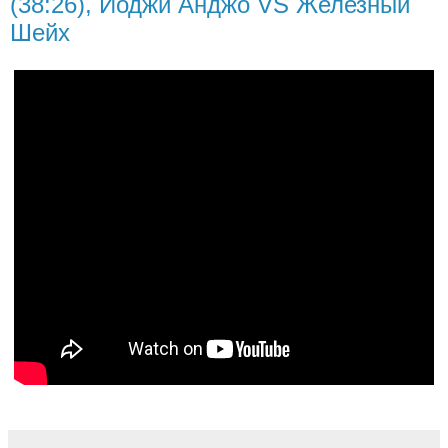
(38:26), Йоджи Анджо VS Железный
Шейх