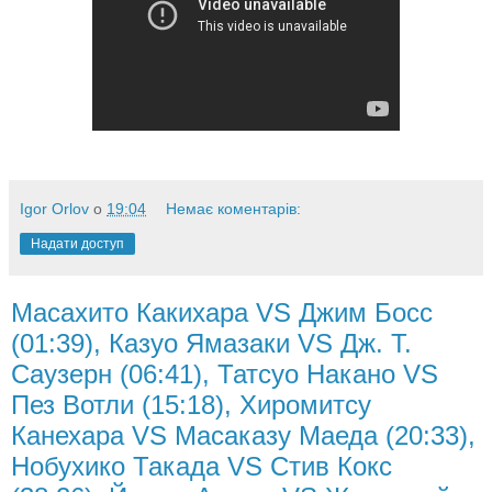
Igor Orlov
о
19:04
Немає коментарів:
Надати доступ
Масахито Какихара VS Джим Босс
(01:39), Казуо Ямазаки VS Дж. Т.
Саузерн (06:41), Татсуо Накано VS
Пез Вотли (15:18), Хиромитсу
Канехара VS Масаказу Маеда (20:33),
Нобухико Такада VS Стив Кокс