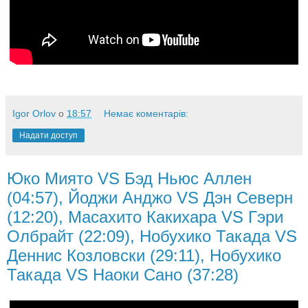
Igor Orlov
о
18:57
Немає коментарів:
Надати доступ
Юко Миято VS Бэд Ньюс Аллен
(04:57), Йоджи Анджо VS Дэн Северн
(12:20), Масахито Какихара VS Гэри
Олбрайт (22:09), Нобухико Такада VS
Деннис Козловски (29:11), Нобухико
Такада VS Наоки Сано (37:28)