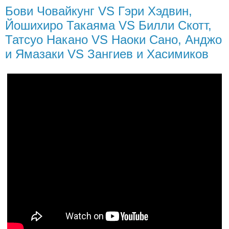
Бови Човайкунг VS Гэри Хэдвин,
Йошихиро Такаяма VS Билли Скотт,
Татсуо Накано VS Наоки Сано, Анджо
и Ямазаки VS Зангиев и Хасимиков