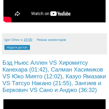
Igor Orlov
о
19:00
Немає коментарів:
Надати доступ
Бэд Ньюс Аллен VS Хиромитсу
Канехара (01:42), Салман Хасимиков
VS Юко Миято (12:02), Казуо Ямазаки
VS Татсуо Накано (21:55), Зангиев и
Беркович VS Сано и Анджо (36:32)