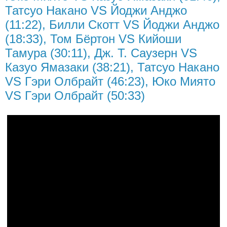
Татсуо Накано VS Йоджи Анджо
(11:22), Билли Скотт VS Йоджи Анджо
(18:33), Том Бёртон VS Кийоши
Тамура (30:11), Дж. Т. Саузерн VS
Казуо Ямазаки (38:21), Татсуо Накано
VS Гэри Олбрайт (46:23), Юко Миято
VS Гэри Олбрайт (50:33)