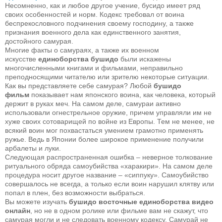
Несомненно, как и любое другое учение, бусидо имеет ряд
своих особенностей и норм. Кодекс требовал от воина
беспрекословного подчинения своему господину, а также
признания военного дела как единственного занятия,
достойного самурая.
Многие факты о самураях, а также их военном
искусстве
единоборства бушидо
были искажены
многочисленными книгами и фильмами, неправильно
преподносящими читателю или зрителю некоторые ситуации.
Как вы представляете себе самурая? Любой
бушидо
фильм
показывает нам японского воина, как человека, который
держит в руках меч. На самом деле, самураи активно
использовали огнестрельное оружие, причем управляли им не
хуже своих сотоварищей по войне из Европы. Тем не менее, не
всякий воин мог похвастаться умением грамотно применять
ружье. Ведь в Японии более широкое применение получили
арбалеты и луки.
Следующая распространенная ошибка – неверное толкование
ритуального обряда самоубийства «харакири». На самом деле
процедура носит другое название – «сиппуку». Самоубийство
совершалось не всегда, а только если воин нарушил клятву или
попал в плен, без возможности выбраться.
Вы можете изучать
бушидо восточные единоборства видео
онлайн
, но не в одном ролике или фильме вам не скажут, что
самурая могли и не следовать военному кодексу. Самурай не