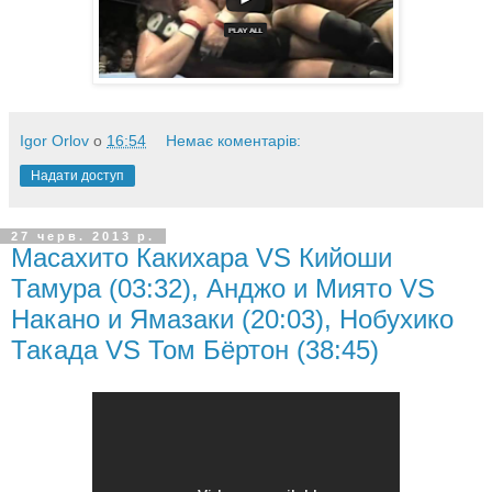
Igor Orlov
о
16:54
Немає коментарів:
Надати доступ
27 черв. 2013 р.
Масахито Какихара VS Кийоши
Тамура (03:32), Анджо и Миято VS
Накано и Ямазаки (20:03), Нобухико
Такада VS Том Бёртон (38:45)