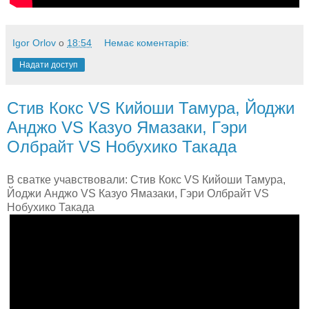
Igor Orlov
о
18:54
Немає коментарів:
Надати доступ
Стив Кокс VS Кийоши Тамура, Йоджи
Анджо VS Казуо Ямазаки, Гэри
Олбрайт VS Нобухико Такада
В сватке учавствовали: Стив Кокс VS Кийоши Тамура,
Йоджи Анджо VS Казуо Ямазаки, Гэри Олбрайт VS
Нобухико Такада