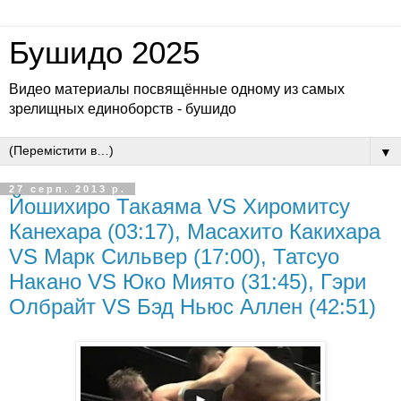
Бушидо 2025
Видео материалы посвящённые одному из самых
зрелищных единоборств - бушидо
▼
27 серп. 2013 р.
Йошихиро Такаяма VS Хиромитсу
Канехара (03:17), Масахито Какихара
VS Марк Сильвер (17:00), Татсуо
Накано VS Юко Миято (31:45), Гэри
Олбрайт VS Бэд Ньюс Аллен (42:51)